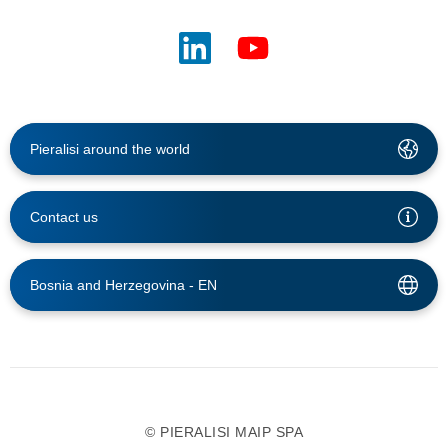
Pieralisi around the world
Contact us
Bosnia and Herzegovina -
EN
© PIERALISI MAIP SPA