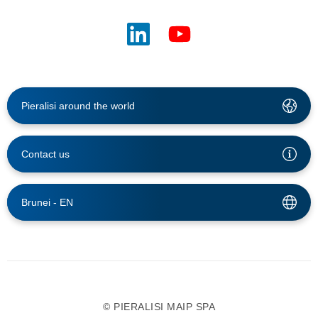
Pieralisi around the world
Contact us
Brunei -
EN
© PIERALISI MAIP SPA