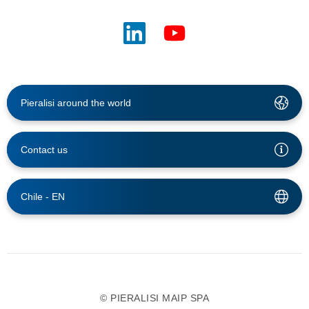
Pieralisi around the world
Contact us
Chile -
EN
© PIERALISI MAIP SPA