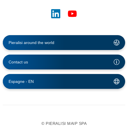
Pieralisi around the world
Contact us
Espagne -
EN
© PIERALISI MAIP SPA