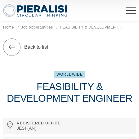
Pieralisi Maip Spa
Home
Job opportunities
Current page:
FEASIBILITY & DEVELOPMENT ENGINEER
Back to list
WORLDWIDE
FEASIBILITY &
DEVELOPMENT ENGINEER
REGISTERED OFFICE
JESI (AN)