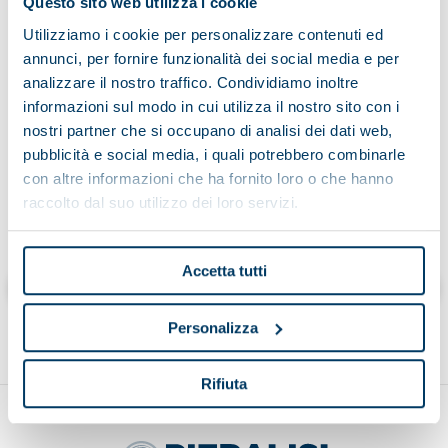
Questo sito web utilizza i cookie
Utilizziamo i cookie per personalizzare contenuti ed
annunci, per fornire funzionalità dei social media e per
Having read the information on the processing of data
analizzare il nostro traffico. Condividiamo inoltre
informazioni sul modo in cui utilizza il nostro sito con i
nostri partner che si occupano di analisi dei dati web,
pubblicità e social media, i quali potrebbero combinarle
con altre informazioni che ha fornito loro o che hanno
raccolto dal suo utilizzo dei loro servizi.
Cliccando “invia” dichiaro di aver letto l’informativa
Accetta tutti
Send
Personalizza
Rifiuta