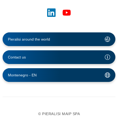
Pieralisi around the world
Contact us
Montenegro -
EN
© PIERALISI MAIP SPA