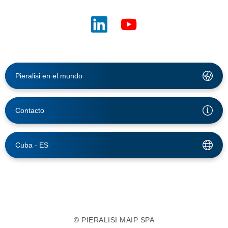
Pieralisi en el mundo
Contacto
Cuba -
ES
© PIERALISI MAIP SPA