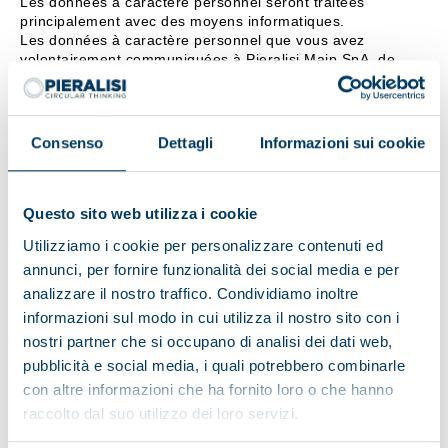
Les données à caractère personnel seront traitées
principalement avec des moyens informatiques.
Les données à caractère personnel que vous avez
volontairement communiquées à Pieralisi Maip SpA, de
quelque manière que ce soit (compilation de masques en
ligne, envoi de courriels, etc.), seront conservées dans une
application de gestion de Pieralisi Maip SpA exclusivement
pour les finalités indiquées plus haut et pour la durée
Consenso
Dettagli
Informazioni sui cookie
prévue par la législation en la matière.
Aux fins du présent paragraphe, Pieralisi Maip SpA
s’engage à adopter des mesures de sécurité spécifiques
pour prévenir la perte des données, les utilisations illicites
Questo sito web utilizza i cookie
ou incorrectes et les accès non autorisés, dans le plein
Utilizziamo i cookie per personalizzare contenuti ed
respect des dispositions légales et réglementaires.
annunci, per fornire funzionalità dei social media e per
Caractère obligatoire/facultatif de la fourniture des données
analizzare il nostro traffico. Condividiamo inoltre
La fourniture des données est facultative.
informazioni sul modo in cui utilizza il nostro sito con i
Toutefois, le refus de la personne intéressée de fournir ses
nostri partner che si occupano di analisi dei dati web,
données à caractère personnel pour les finalités visées aux
points b), c) ou d) empêchera le Titulaire du traitement
pubblicità e social media, i quali potrebbero combinarle
d’envoyer des propositions commerciales et des
con altre informazioni che ha fornito loro o che hanno
informations sur les activités de la société.
raccolto dal suo utilizzo dei loro servizi.
Titulaire et Responsable