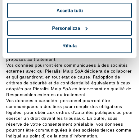
Le Titulaire des traitements décrits est Pieralisi Maip SpA,
ayant son siège social à .
Accetta tutti
Les opérations de traitement seront effectuées par des
préposés désignés par le Titulaire et/ou par le Responsable
du traitement et agiront sous leur autorité directe en se
Personalizza
conformant aux instructions reçues.
Les personnes à qui les données à caractère personnel
Rifiuta
peuvent être communiquées ou qui peuvent en prendre
connaissance en leur qualité de responsable ou de
préposés au traitement.
Vos données pourront être communiquées à des sociétés
externes avec qui Pieralisi Maip SpA décidera de collaborer
et qui garantiront, en tout état de cause, l’adoption de
critères de sécurité et de confidentialité équivalents à ceux
adoptés par Pieralisi Maip SpA en intervenant en qualité de
Responsables externes du traitement.
Vos données à caractère personnel pourront être
communiquées à des tiers pour remplir des obligations
légales, pour obéir aux ordres d’autorités publiques ou pour
exercer un droit devant les tribunaux. En outre, sous
réserve de votre consentement préalable, vos données
pourront être communiquées à des sociétés tierces comme
indiqué au point d) de la note d’information.