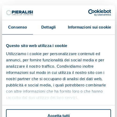
Nach Einsichtnahme in das Informationsblatt zur
Datenverarbeitung:
Consenso
Dettagli
Informazioni sui cookie
Ich stimme zu
Ich stimme nicht zu
Questo sito web utilizza i cookie
Marketing-Aktivitäten
Utilizziamo i cookie per personalizzare contenuti ed
annunci, per fornire funzionalità dei social media e per
analizzare il nostro traffico. Condividiamo inoltre
Ich stimme zu
Ich stimme nicht zu
informazioni sul modo in cui utilizza il nostro sito con i
Der Profilerstellung
nostri partner che si occupano di analisi dei dati web,
pubblicità e social media, i quali potrebbero combinarle
con altre informazioni che ha fornito loro o che hanno
raccolto dal suo utilizzo dei loro servizi.
Accetta tutti