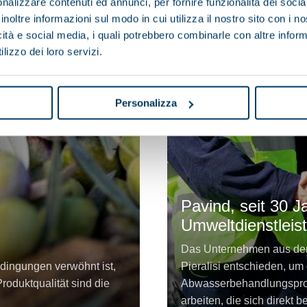
nalizzare contenuti ed annunci, per fornire funzionalità dei socia
inoltre informazioni sul modo in cui utilizza il nostro sito con i 
icità e social media, i quali potrebbero combinarle con altre inform
lizzo dei loro servizi.
Personalizza
Pavind, seit 30 J
Umweltdienstleis
Das Unternehmen aus den
edingungen verwöhnt ist,
Pieralisi entschieden, u
roduktqualität sind die
Abwasserbehandlungsproz
arbeiten, die sich direkt 