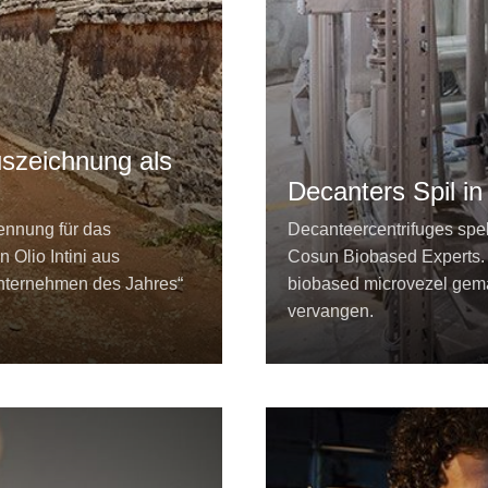
Auszeichnung als
Decanters Spil i
ennung für das
Decanteercentrifuges spel
 Olio Intini aus
Cosun Biobased Experts. I
Unternehmen des Jahres“
biobased microvezel gemaa
vervangen.