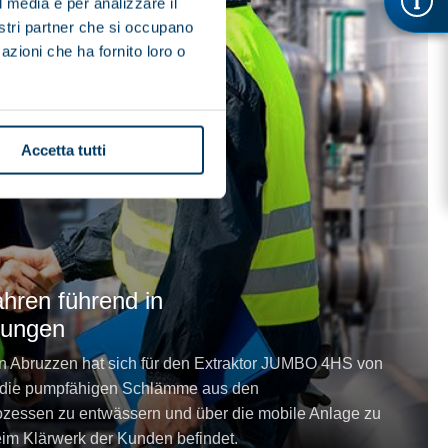
l media e per analizzare il
nostri partner che si occupano
azioni che ha fornito loro o
Accetta tutti
ahren führend in
tungen
 Abruzzen hat sich für den Extraktor JUMBO 4HS von
m die pumpfähigen Schlämme aus den
essen zu entwässern und über die mobile Anlage zu
beim Klärwerk der Kunden befindet.