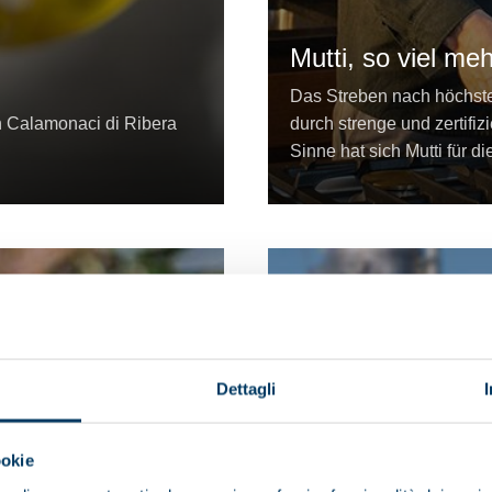
Mutti, so viel me
Das Streben nach höchsten
n Calamonaci di Ribera
durch strenge und zertifiz
Sinne hat sich Mutti für d
Dettagli
ookie