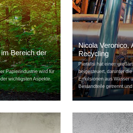
Nicola Veronico,
i im Bereich der
Recycling
Pieralisi hat einen großa
r Papierindustrie wird für
beigesteuert, darunter di
der wichtigsten Aspekte,
Emulsionen aus Wasser u
Bestandteile getrennt un