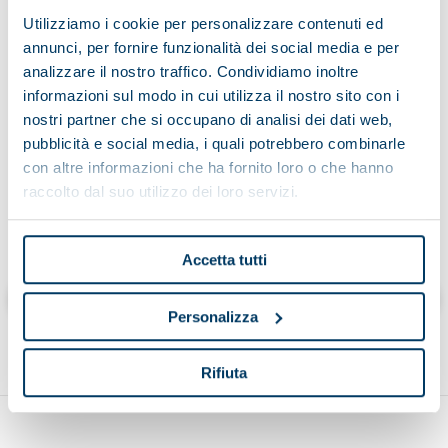
Utilizziamo i cookie per personalizzare contenuti ed
annunci, per fornire funzionalità dei social media e per
analizzare il nostro traffico. Condividiamo inoltre
Seit ich die Informationen zur Verarbeitung von Daten gelesen
habe:
informazioni sul modo in cui utilizza il nostro sito con i
nostri partner che si occupano di analisi dei dati web,
pubblicità e social media, i quali potrebbero combinarle
con altre informazioni che ha fornito loro o che hanno
raccolto dal suo utilizzo dei loro servizi.
Cliccando “invia” dichiaro di aver letto l’informativa
Accetta tutti
Senden
Personalizza
Rifiuta