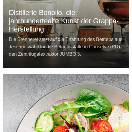
Distillerie Bonollo, die
jahrhundertealte Kunst der Grappa-
Herstellung
Die Brennerei setzt auf die Erfahrung des Betriebs aus
Jesi und wählt für die Betriebsstätte in Conselve (PD)
den Zentrifugalextraktor JUMBO 3.