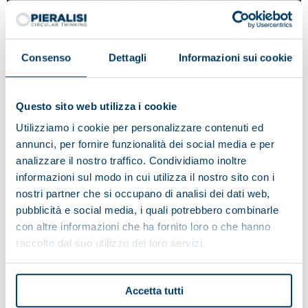
Consenso
Dettagli
Informazioni sui cookie
Questo sito web utilizza i cookie
Utilizziamo i cookie per personalizzare contenuti ed
annunci, per fornire funzionalità dei social media e per
analizzare il nostro traffico. Condividiamo inoltre
informazioni sul modo in cui utilizza il nostro sito con i
Die Mission der Lanshan Group ist
nostri partner che si occupano di analisi dei dati web,
es, in den kommenden fünf Jahren
pubblicità e social media, i quali potrebbero combinarle
die größte Produktionsanlage für
con altre informazioni che ha fornito loro o che hanno
gentechnikfreies Sojaprotein in
raccolto dal suo utilizzo dei loro servizi.
China zu errichten.
Pieralisi hat, um diesem besonderen Kunden einen
Accetta tutti
besseren Service bieten zu können, ein Lager in der