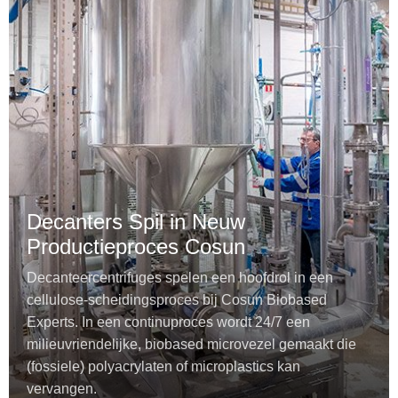
Decanters Spil in Neuw
Productieproces Cosun
Decanteercentrifuges spelen een hoofdrol in een
cellulose-scheidingsproces bij Cosun Biobased
Experts. In een continuproces wordt 24/7 een
milieuvriendelijke, biobased microvezel gemaakt die
(fossiele) polyacrylaten of microplastics kan
vervangen.