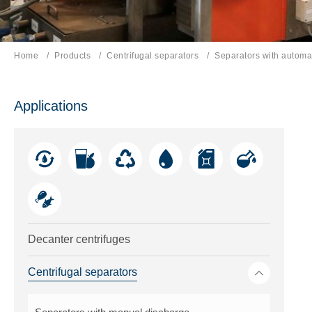
Home
Products
Centrifugal separators
Current page:
Separators with automa
Applications
Decanter centrifuges
Toggle me
Centrifugal separators