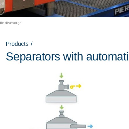
tic discharge
Products
/
Separators with automat
nu