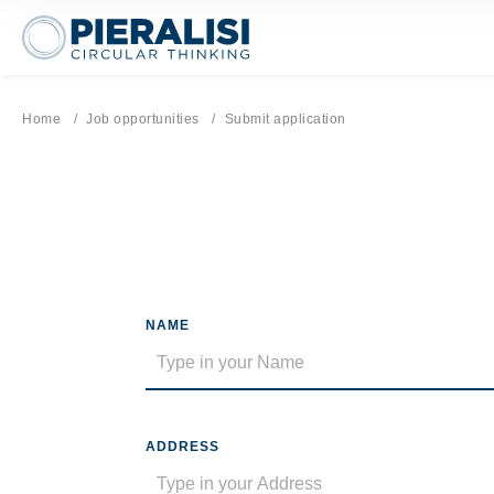
Pieralisi Maip Spa
Home
Job opportunities
Current page:
Submit application
NAME
ADDRESS