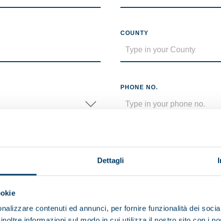
COUNTY
PHONE NO.
CV
No file selected
Dettagli
Maximum size 5MB (.pdf)
ookie
nalizzare contenuti ed annunci, per fornire funzionalità dei socia
inoltre informazioni sul modo in cui utilizza il nostro sito con i 