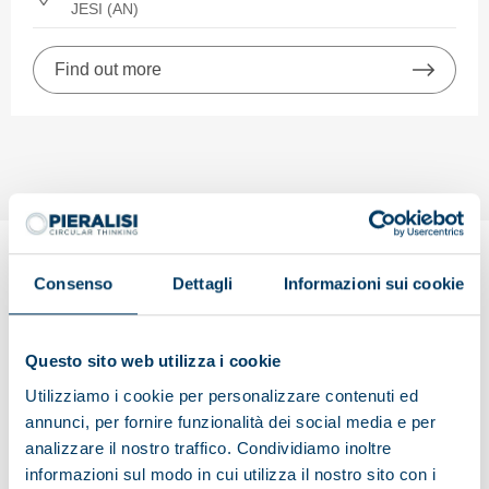
JESI (AN)
Find out more
Consenso
Dettagli
Informazioni sui cookie
Unsolicited application
Can’t find a job opportunity that suits your area of
Questo sito web utilizza i cookie
expertise?
Utilizziamo i cookie per personalizzare contenuti ed
Submit your unsolicited application. We’re always happy
annunci, per fornire funzionalità dei social media e per
to receive interesting applications: we’ll get in touch as
analizzare il nostro traffico. Condividiamo inoltre
soon as a suitable job opportunity in Pieralisi arises.
informazioni sul modo in cui utilizza il nostro sito con i