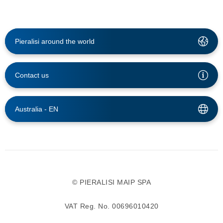
Pieralisi around the world
Contact us
Australia -
EN
© PIERALISI MAIP SPA
VAT Reg. No. 00696010420