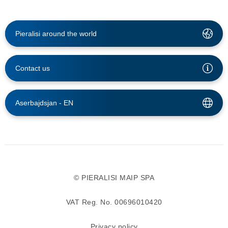
Pieralisi around the world
Contact us
Aserbajdsjan -
EN
© PIERALISI MAIP SPA
VAT Reg. No. 00696010420
Privacy policy