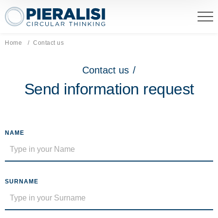
Pieralisi Maip Spa
Home
Current page:
Contact us
Contact us
/
Send information request
NAME
SURNAME