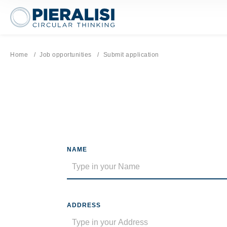
Pieralisi Maip Spa
Home
Job opportunities
Current page:
Submit application
NAME
ADDRESS