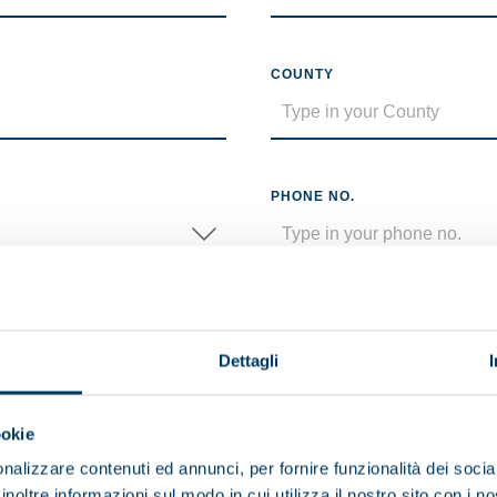
COUNTY
PHONE NO.
CV
No file selected
Dettagli
Maximum size 5MB (.pdf)
ookie
nalizzare contenuti ed annunci, per fornire funzionalità dei socia
inoltre informazioni sul modo in cui utilizza il nostro sito con i 