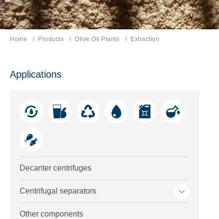
Home
Products
Olive Oil Plants
Current page:
Extraction
Applications
Decanter centrifuges
Toggle me
Centrifugal separators
Other components