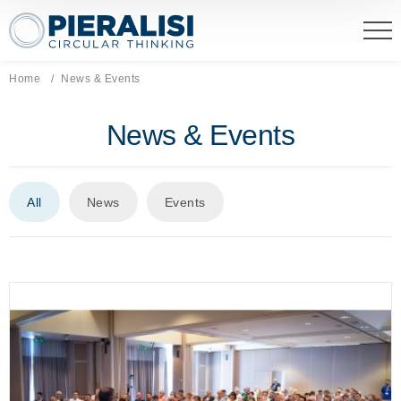
Pieralisi Maip Spa
Home
Current page:
News & Events
News & Events
All
News
Events