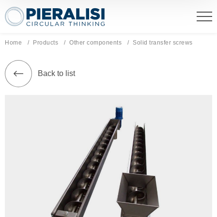
Pieralisi Maip Spa
Home
Products
Other components
Current page:
Solid transfer screws
Back to list