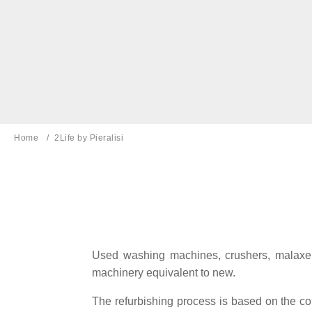
Home
Current page:
2Life by Pieralisi
Used washing machines, crushers, malaxers
machinery equivalent to new.
The refurbishing process is based on the con