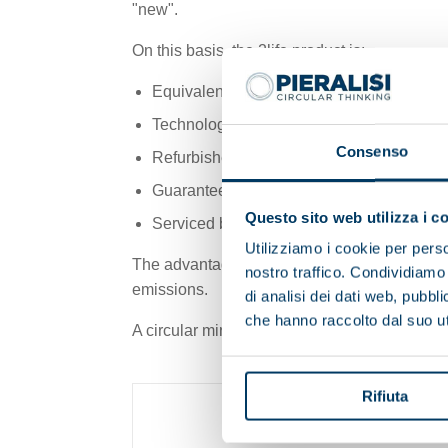
"new".
On this basis, the 2life product is:
Equivalent to new
Technologically updated according to curr
Consenso
Refurbished by highly specialized personn
Guaranteed with the same terms as offere
Questo sito web utilizza i c
Serviced by authorized Pieralisi technicia
Utilizziamo i cookie per perso
The advantages are not only economic, sinc
nostro traffico. Condividiamo 
emissions.
di analisi dei dati web, pubbl
che hanno raccolto dal suo uti
A circular mindset that reflects Pieralisi’s 
Rifiuta