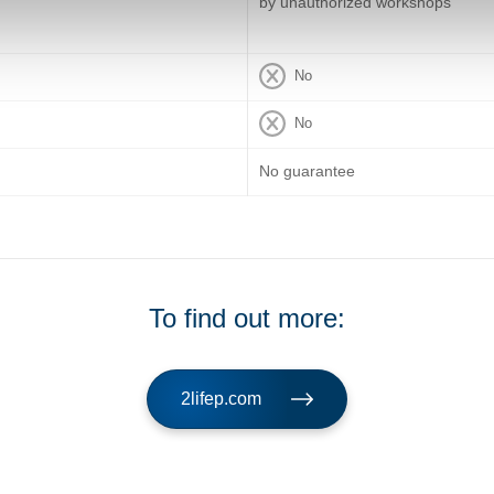
by unauthorized workshops
No
No
No guarantee
To find out more:
2lifep.com