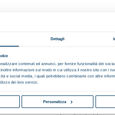
ent regulatory and technological standards
Dettagli
el using only Pieralisi spare parts
d for new products
ookie
ns
nalizzare contenuti ed annunci, per fornire funzionalità dei socia
e maintaining products and materials in use contributes to s
inoltre informazioni sul modo in cui utilizza il nostro sito con i 
icità e social media, i quali potrebbero combinarle con altre inform
lizzo dei loro servizi.
commitment to a forward-looking approach.
Personalizza
REFURBISHED