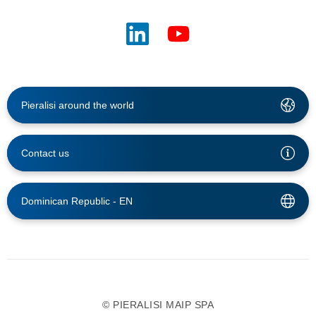
Pieralisi around the world
Contact us
Dominican Republic -
EN
© PIERALISI MAIP SPA