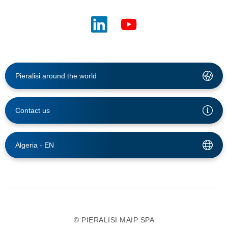
Pieralisi around the world
Contact us
Algeria -
EN
© PIERALISI MAIP SPA