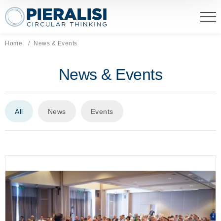
Pieralisi Maip Spa
Home
Current page:
News & Events
News & Events
All
News
Events