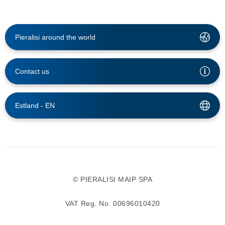
Pieralisi around the world
Contact us
Estland -
EN
© PIERALISI MAIP SPA
VAT Reg. No. 00696010420