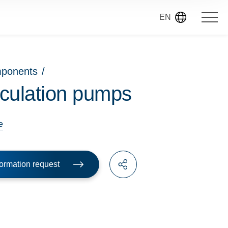
EN
mponents
/
rculation pumps
e
ormation request