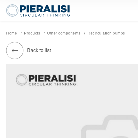
Pieralisi Maip Spa
Home
Products
Other components
Current page:
Recirculation pumps
Back to list