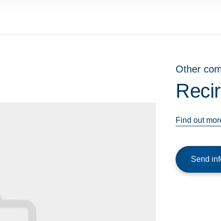
Other co
Reci
Find out mor
Send inf