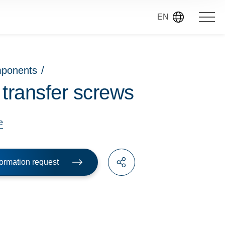
EN
mponents
/
 transfer screws
e
ormation request