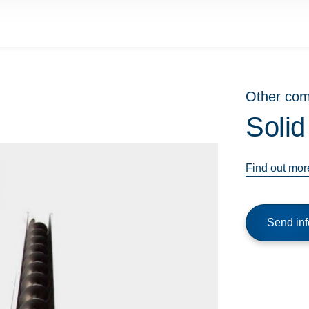
Other co
Solid
Find out mor
Send inf