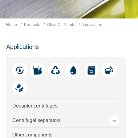
Home
Products
Olive Oil Plants
Current page:
Separation
Applications
Decanter centrifuges
Toggle me
Centrifugal separators
Other components