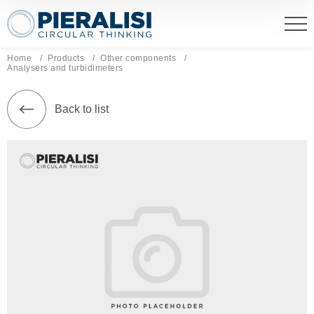
Pieralisi Maip Spa
Home
Products
Other components
Current page:
Analysers and turbidimeters
Back to list