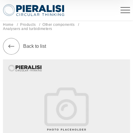
Pieralisi Maip Spa
Home
Products
Other components
Current page:
Analysers and turbidimeters
Back to list