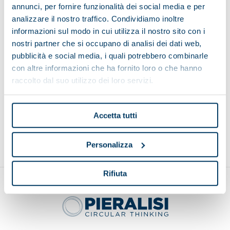
annunci, per fornire funzionalità dei social media e per
analizzare il nostro traffico. Condividiamo inoltre
informazioni sul modo in cui utilizza il nostro sito con i
nostri partner che si occupano di analisi dei dati web,
pubblicità e social media, i quali potrebbero combinarle
Belt elevator with leaves remover
con altre informazioni che ha fornito loro o che hanno
raccolto dal suo utilizzo dei loro servizi.
Accetta tutti
Back to top
Personalizza
Rifiuta