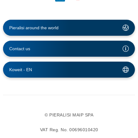
Pieralisi around the world
Contact us
Koweit -
EN
© PIERALISI MAIP SPA
VAT Reg. No. 00696010420