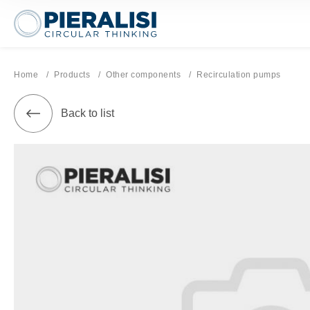
Pieralisi Maip Spa
Home
Products
Other components
Current page:
Recirculation pumps
Back to list