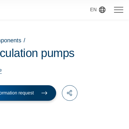
EN
mponents
/
rculation pumps
e
ormation request