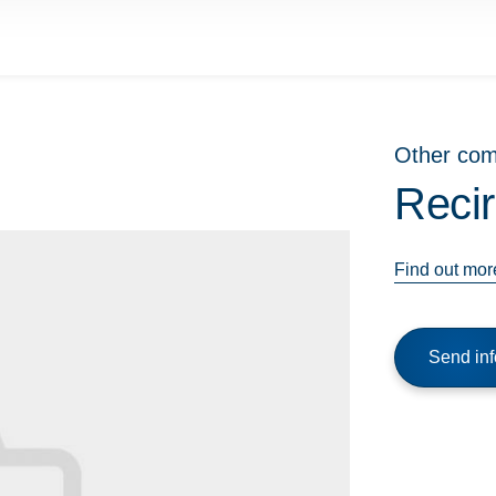
Other co
Reci
Find out mor
Send inf