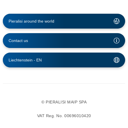
Pieralisi around the world
Contact us
Liechtenstein -
EN
© PIERALISI MAIP SPA
VAT Reg. No. 00696010420