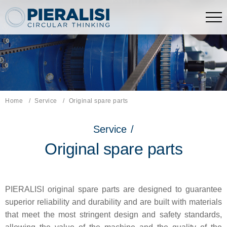
Pieralisi Maip Spa
Home
Service
Current page:
Original spare parts
Service
/
Original spare parts
PIERALISI original spare parts are designed to guarantee
superior reliability and durability and are built with materials
that meet the most stringent design and safety standards,