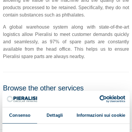
allowing the value of the machine and the quality of the
products processed to be retained. Specifically, they do not
contain substances such as phthalates.
A global warehouse system along with state-of-the-art
logistics allow Pieralisi to meet customer demands quickly
and seamlessly, as 97% of spare parts are constantly
available from the head office. This helps us to ensure
Pieralisi spare parts are always nearby.
Browse the other services
Original spare parts
Remote control
Predictive
Consenso
Dettagli
Informazioni sui cookie