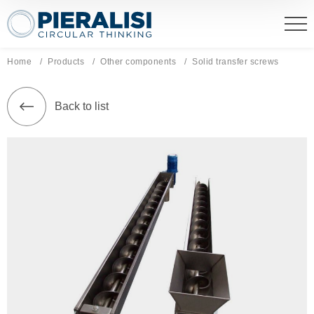
Pieralisi Maip Spa
Home
Products
Other components
Current page:
Solid transfer screws
Back to list