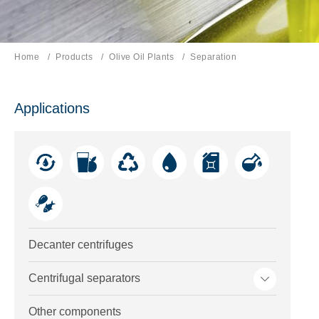
Home
Products
Olive Oil Plants
Current page:
Separation
Applications
Decanter centrifuges
Toggle me
Centrifugal separators
Other components