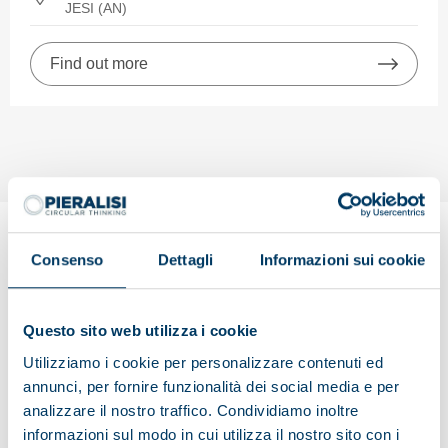
JESI (AN)
Find out more
Consenso
Dettagli
Informazioni sui cookie
Unsolicited application
Can’t find a job opportunity that suits your area of
Questo sito web utilizza i cookie
expertise?
Utilizziamo i cookie per personalizzare contenuti ed
Submit your unsolicited application. We’re always happy
annunci, per fornire funzionalità dei social media e per
to receive interesting applications: we’ll get in touch as
analizzare il nostro traffico. Condividiamo inoltre
soon as a suitable job opportunity in Pieralisi arises.
informazioni sul modo in cui utilizza il nostro sito con i