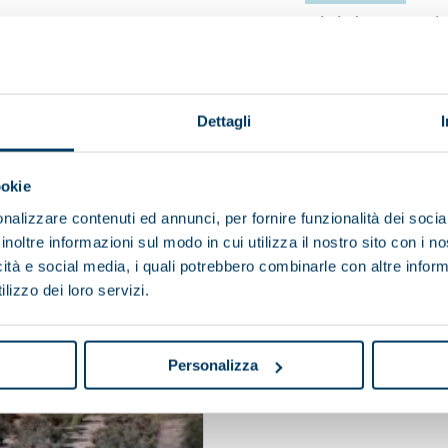
Happy Birthday Com-in
tenance program, which has the
Our reference agent from Croat
ant.
and 33 years of cooperation wi
03 June 2024
Dettagli
ookie
nalizzare contenuti ed annunci, per fornire funzionalità dei socia
inoltre informazioni sul modo in cui utilizza il nostro sito con i 
icità e social media, i quali potrebbero combinarle con altre inform
lizzo dei loro servizi.
Personalizza