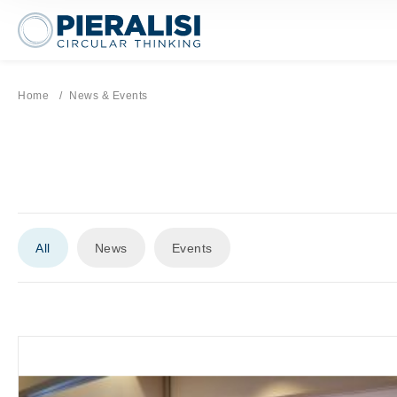
Pieralisi Maip Spa
Home
Current page:
News & Events
All
News
Events