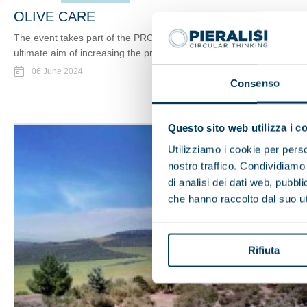
OLIVE CARE
The event takes part of the PRO package of the "Olive Care" main
ultimate aim of increasing the production efficiency of the olive oil pl
06 June 2024
Consenso
Questo sito web utilizza i c
Utilizziamo i cookie per perso
nostro traffico. Condividiamo 
di analisi dei dati web, pubbl
che hanno raccolto dal suo uti
Rifiuta