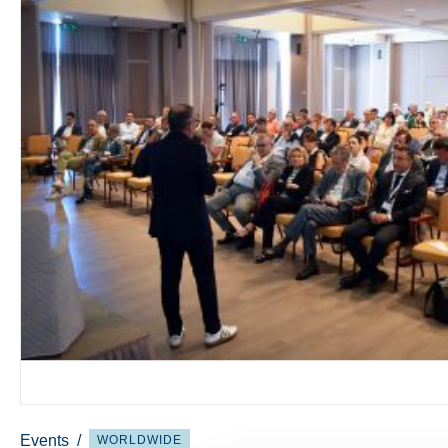
Events
/
WORLDWIDE