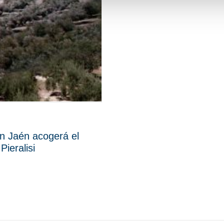
en Jaén acogerá el
ieralisi