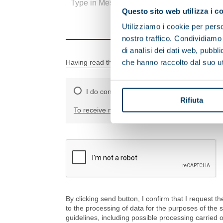
Questo sito web utilizza i c
Utilizziamo i cookie per perso
nostro traffico. Condividiamo 
di analisi dei dati web, pubbl
che hanno raccolto dal suo uti
Having read the information on the data processi
I do consent
I do not consent
Rifiuta
To receive marketing activities
By clicking send button, I confirm that I request t
to the processing of data for the purposes of the
guidelines, including possible processing carried