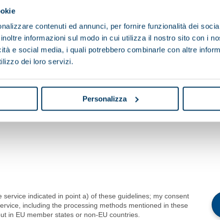
ookie
nalizzare contenuti ed annunci, per fornire funzionalità dei socia
inoltre informazioni sul modo in cui utilizza il nostro sito con i 
icità e social media, i quali potrebbero combinarle con altre inform
lizzo dei loro servizi.
ng:
I consent
I do not consent
Personalizza
To profiling activities
he service indicated in point a) of these guidelines; my consent
 service, including the processing methods mentioned in these
 out in EU member states or non-EU countries.