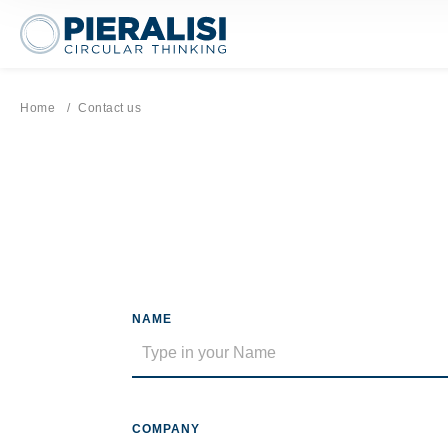
Pieralisi Maip Spa
Home
Current page:
Contact us
NAME
COMPANY