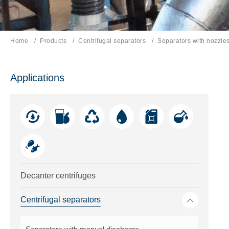
Home
Products
Centrifugal separators
Current page:
Separators with nozzle
Applications
Decanter centrifuges
Toggle me
Centrifugal separators