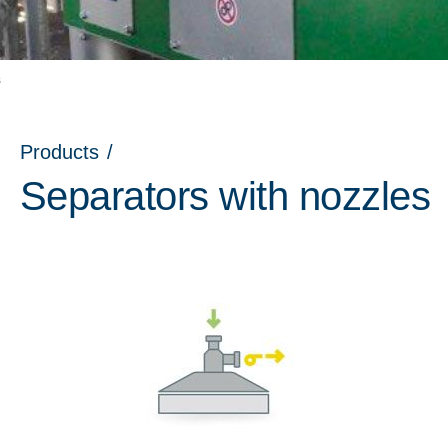
s
Products
/
Separators with nozzles
nu