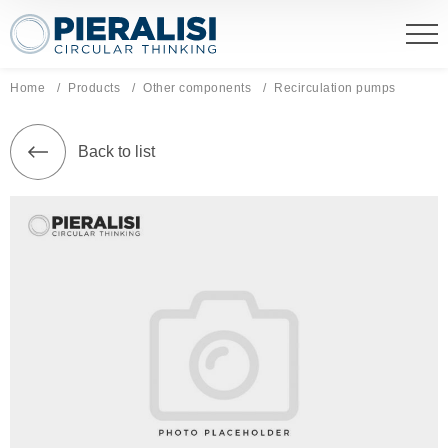
Pieralisi Maip Spa
Home
Products
Other components
Current page:
Recirculation pumps
Back to list