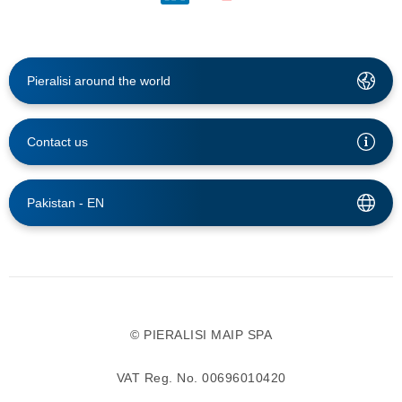
Pieralisi around the world
Contact us
Pakistan -
EN
© PIERALISI MAIP SPA
VAT Reg. No. 00696010420