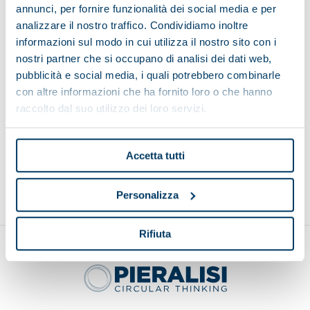
annunci, per fornire funzionalità dei social media e per
analizzare il nostro traffico. Condividiamo inoltre
informazioni sul modo in cui utilizza il nostro sito con i
nostri partner che si occupano di analisi dei dati web,
pubblicità e social media, i quali potrebbero combinarle
Belt elevator with leaves remover
con altre informazioni che ha fornito loro o che hanno
raccolto dal suo utilizzo dei loro servizi.
Accetta tutti
Back to top
Personalizza
Rifiuta