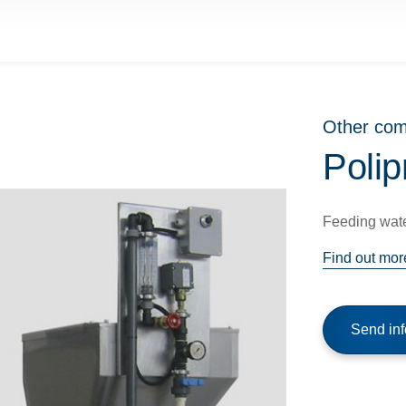
Other co
Polip
Feeding wate
Find out mor
Send inf