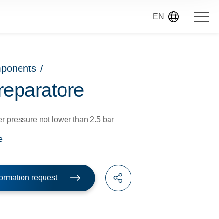
EN
mponents
/
reparatore
r pressure not lower than 2.5 bar
e
ormation request