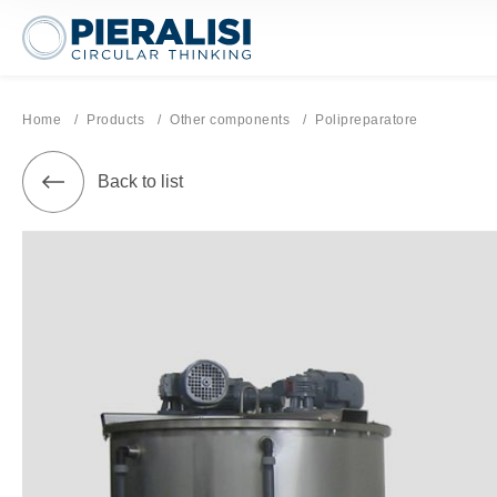
Pieralisi Maip Spa
Home
Products
Other components
Current page:
Polipreparatore
Back to list