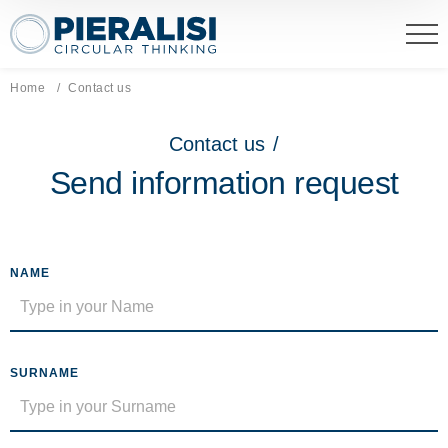
Pieralisi Maip Spa
Home
Current page:
Contact us
Contact us
/
Send information request
NAME
SURNAME