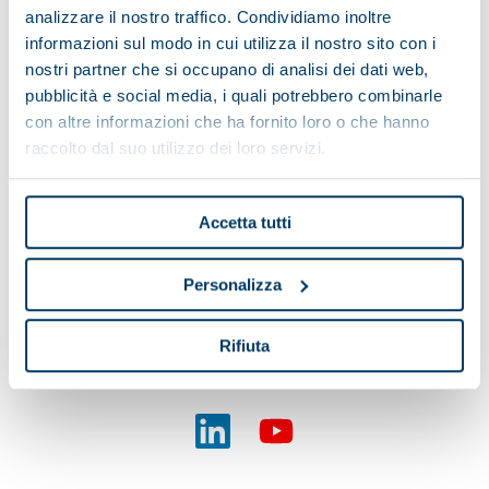
analizzare il nostro traffico. Condividiamo inoltre
informazioni sul modo in cui utilizza il nostro sito con i
nostri partner che si occupano di analisi dei dati web,
pubblicità e social media, i quali potrebbero combinarle
Pieralisi
con altre informazioni che ha fornito loro o che hanno
Applications
raccolto dal suo utilizzo dei loro servizi.
Service
Case histories
Accetta tutti
News & Events
Personalizza
Videos
Rifiuta
Job opportunities