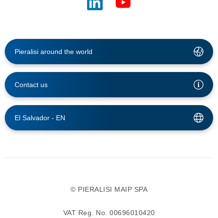
Pieralisi around the world
Contact us
El Salvador -
EN
© PIERALISI MAIP SPA
VAT Reg. No. 00696010420