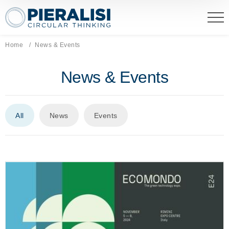
Pieralisi Maip Spa
Home
Current page:
News & Events
News & Events
All
News
Events