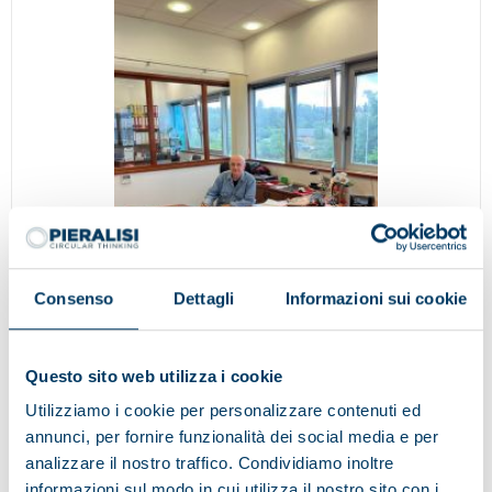
Consenso
Dettagli
Informazioni sui cookie
News
/
WORLDWIDE
Questo sito web utilizza i cookie
Happy Birthday Com-ing trade!
Utilizziamo i cookie per personalizzare contenuti ed
annunci, per fornire funzionalità dei social media e per
Our reference agent from Croatia, Slovenia, Macedonia and Bosnia
analizzare il nostro traffico. Condividiamo inoltre
marks 34 years of business, and 33 years of cooperation with our
company.
informazioni sul modo in cui utilizza il nostro sito con i