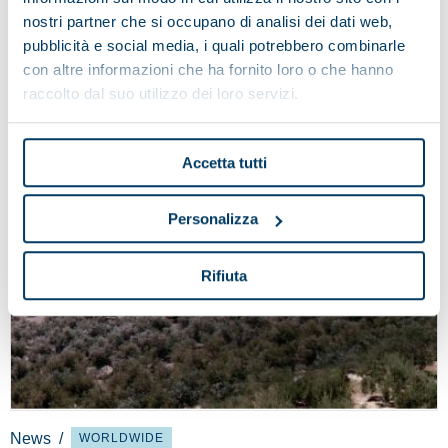
nostri partner che si occupano di analisi dei dati web,
03 June 2024
pubblicità e social media, i quali potrebbero combinarle
con altre informazioni che ha fornito loro o che hanno
raccolto dal suo utilizzo dei loro servizi.
Accetta tutti
Personalizza
Rifiuta
News
/
WORLDWIDE