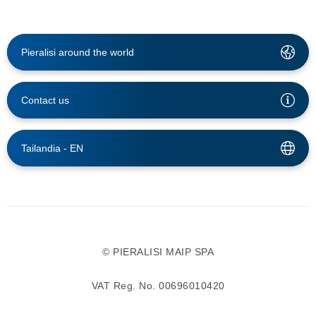
Pieralisi around the world
Contact us
Tailandia -
EN
© PIERALISI MAIP SPA
VAT Reg. No. 00696010420